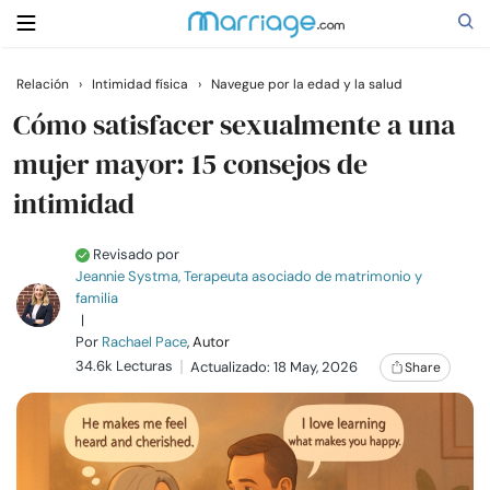
Relación
›
Intimidad física
›
Navegue por la edad y la salud
Buscar
Cómo satisfacer sexualmente a una
mujer mayor: 15 consejos de
intimidad
Casarse
Revisado por
Relaciones
Jeannie Systma, Terapeuta asociado de matrimonio y
familia
|
Familia
Por
Rachael Pace
, Autor
34.6k Lecturas
Actualizado: 18 May, 2026
Share
Ayuda
Cursos