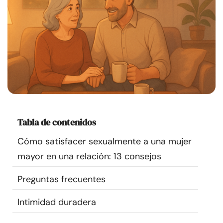
Recursos
Comunidad
Encuentra un terapeuta
Idioma
ES
Tabla de contenidos
Sobre nosotros
Contáctanos
Escríbenos
Publicidad con
Cómo satisfacer sexualmente a una mujer
nosotros
mayor en una relación: 13 consejos
© Copyright 2026. Todos los derechos reservados.
Preguntas frecuentes
Intimidad duradera