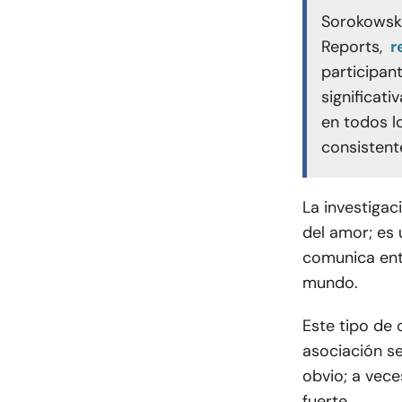
Sorokowska
Reports,
r
participan
significat
en todos l
consistent
La investigac
del amor; es 
comunica entr
mundo.
Este tipo de 
asociación se
obvio; a vec
fuerte.