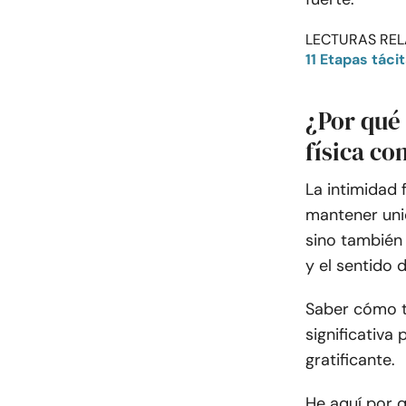
LECTURAS REL
11 Etapas táci
¿Por qué
física co
La intimidad 
mantener unid
sino también
y el sentido 
Saber cómo t
significativa
gratificante.
He aquí por q