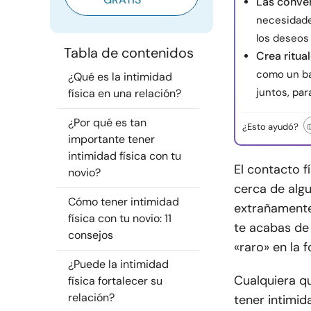
Las conver
necesidades
los deseos
Tabla de contenidos
Crea ritua
como un ba
¿Qué es la intimidad
juntos, par
física en una relación?
¿Por qué es tan
¿Esto ayudó?
importante tener
intimidad física con tu
El contacto f
novio?
cerca de algu
Cómo tener intimidad
extrañamente 
física con tu novio: 11
te acabas de
consejos
«raro» en la
¿Puede la intimidad
Cualquiera qu
física fortalecer su
relación?
tener intimid