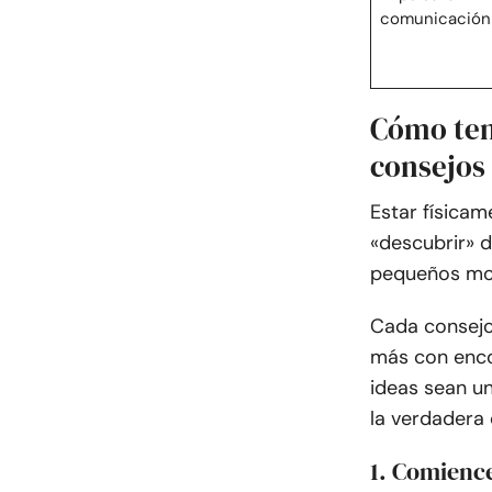
comunicación
Cómo tene
consejos
Estar físicam
«descubrir» d
pequeños mom
Cada consejo
más con encon
ideas sean un
la verdadera 
1. Comience