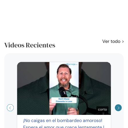
Ver todo
Videos Recientes
Curso
exag
corto
¡No caigas en el bombardeo amoroso!
Espera el amor que crece lentamente |