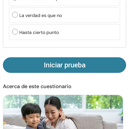
Recursos
La verdad es que no
Comunidad
Hasta cierto punto
Encuentra un terapeuta
Idioma
ES
Iniciar prueba
Sobre nosotros
Contáctanos
Escríbenos
Publicidad con
nosotros
Acerca de este cuestionario
© Copyright 2026. Todos los derechos reservados.