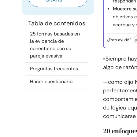
respondan 
Muestre s
objetivos 
Tabla de contenidos
acerque y s
25 formas basadas en
¿Esto ayudó?
la evidencia de
conectarse con su
pareja evasiva
«Siempre hay
algo de razón
Preguntas frecuentes
Hacer cuestionario
—
como dijo N
perfectamente
comportamien
de lógica eq
comunicarse 
20 enfoque