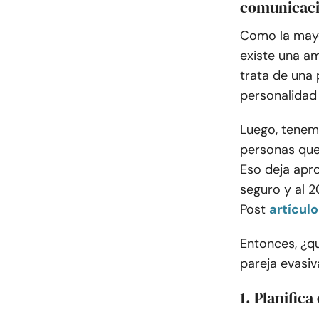
comunicació
Como la mayo
existe una a
trata de una 
personalidad
Luego, tenem
personas que 
Eso deja apr
seguro y al 
Post
artículo
Entonces, ¿q
pareja evasiv
1. Planific