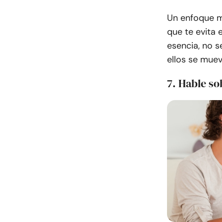
Un enfoque m
que te evita 
esencia, no s
ellos se mue
7. Hable so