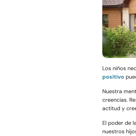
Los niños ne
positivo
pue
Nuestra ment
creencias. R
actitud y cre
El poder de l
nuestros hij