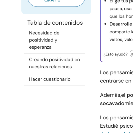
Elige tus 
pausa, usa
que los ho
Tabla de contenidos
Desarrolle
comparte l
Necesidad de
vistos, va
positividad y
esperanza
¿Esto ayudó?
Creando positividad en
nuestras relaciones
Los pensamie
Hacer cuestionario
centrarse en
Además,
el p
socavado
mie
Los pensamie
Estudié psic