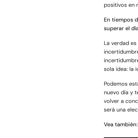
positivos en 
En tiempos di
superar el día
La verdad es
incertidumbr
incertidumb
sola idea: la
Podemos esta
nuevo día y 
volver a conc
será una elec
Vea también: