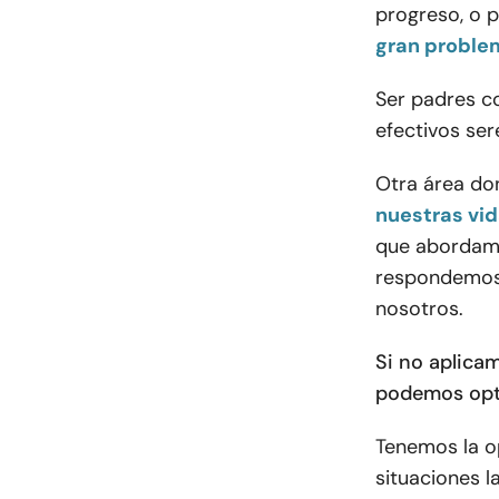
progreso, o 
gran proble
Ser padres c
efectivos ser
Otra área do
nuestras vi
que abordamo
respondemos 
nosotros.
Si no aplicam
podemos optar
Tenemos la op
situaciones l