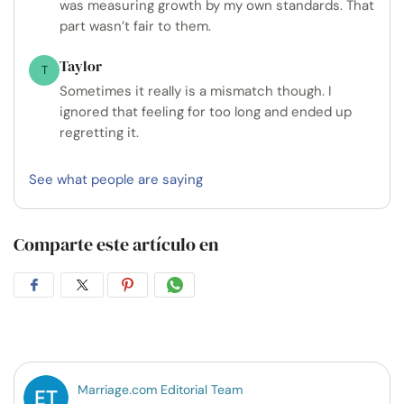
was measuring growth by my own standards. That
part wasn’t fair to them.
Taylor
T
Sometimes it really is a mismatch though. I
ignored that feeling for too long and ended up
regretting it.
See what people are saying
Comparte este artículo en
Compartir
Compartir
Compartir
Compartir
en
en
en
por
Facebook
Twitter
Pinterest
WhatsApp
Marriage.com Editorial Team