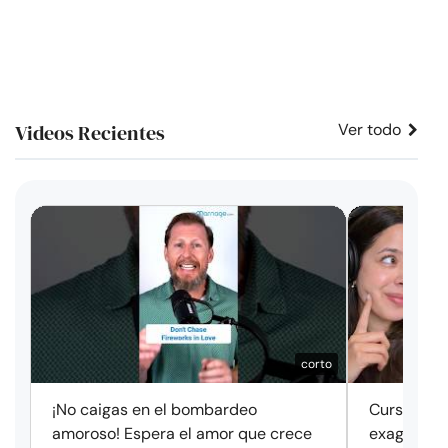
Videos Recientes
Ver todo
corto
¡No caigas en el bombardeo
Cursos de 
amoroso! Espera el amor que crece
exageració