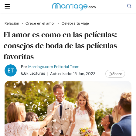
Relación
›
Crece en el amor
›
Celebra tu viaje
Buscar
El amor es como en las películas:
consejos de boda de las películas
favoritas
Casarse
Por
Marriage.com Editorial Team
Relaciones
6.6k Lecturas
Actualizado: 15 Jan, 2023
Share
Familia
Ayuda
Cursos