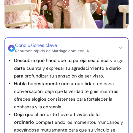
Recursos
Comunidad
Encuentra un terapeuta
Conclusiones clave
Resumen rápido de Marriage.com con IA
Idioma
ES
Descubre qué hace que tu pareja sea única
y elige
darte cuenta y expresar tu agradecimiento a diario
para profundizar tu sensación de ser visto.
Sobre nosotros
Contáctanos
Escríbenos
Publicidad con
Habla honestamente con amabilidad
en cada
nosotros
conversación, deja que la verdad te guíe mientras
© Copyright 2026. Todos los derechos reservados.
ofreces elogios consistentes para fortalecer la
confianza y la cercanía.
Deja que el amor te lleve a través de lo
ordinario
compartiendo los momentos mundanos y
apoyándose mutuamente para que su vínculo se