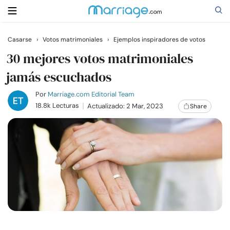
Casarse
›
Votos matrimoniales
›
Ejemplos inspiradores de votos
Buscar
30 mejores votos matrimoniales
jamás escuchados
Casarse
Por
Marriage.com Editorial Team
18.8k Lecturas
Actualizado: 2 Mar, 2023
Share
Relaciones
Familia
Ayuda
Cursos