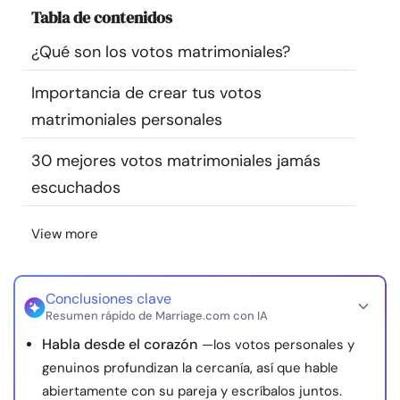
Tabla de contenidos
Recursos
¿Qué son los votos matrimoniales?
Comunidad
Importancia de crear tus votos
Encuentra un terapeuta
matrimoniales personales
30 mejores votos matrimoniales jamás
Idioma
ES
escuchados
View more
Sobre nosotros
Contáctanos
Escríbenos
Publicidad con
nosotros
© Copyright 2026. Todos los derechos reservados.
Conclusiones clave
Resumen rápido de Marriage.com con IA
Habla desde el corazón
—los votos personales y
genuinos profundizan la cercanía, así que hable
abiertamente con su pareja y escríbalos juntos.