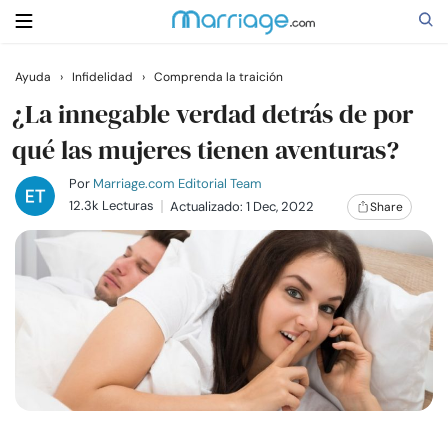
Ayuda
›
Infidelidad
›
Comprenda la traición
Buscar
¿La innegable verdad detrás de por
qué las mujeres tienen aventuras?
Casarse
Por
Marriage.com Editorial Team
12.3k Lecturas
Actualizado: 1 Dec, 2022
Share
Relaciones
Familia
Ayuda
Cursos