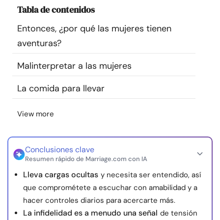
Tabla de contenidos
Recursos
Entonces, ¿por qué las mujeres tienen
Comunidad
aventuras?
Encuentra un terapeuta
Malinterpretar a las mujeres
La comida para llevar
Idioma
ES
View more
Sobre nosotros
Contáctanos
Escríbenos
Publicidad con
nosotros
Conclusiones clave
Resumen rápido de Marriage.com con IA
© Copyright 2026. Todos los derechos reservados.
Lleva cargas ocultas
y necesita ser entendido, así
que comprométete a escuchar con amabilidad y a
hacer controles diarios para acercarte más.
La infidelidad es a menudo una señal
de tensión