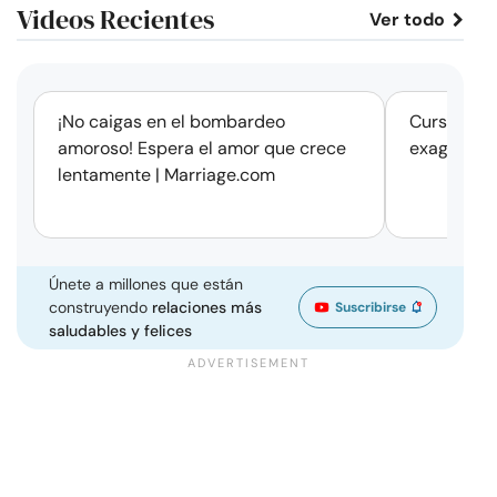
Videos Recientes
Ver todo
corto
¡No caigas en el bombardeo
Cursos de 
amoroso! Espera el amor que crece
exageració
lentamente | Marriage.com
Únete a millones que están
construyendo
relaciones más
Suscribirse
saludables y felices