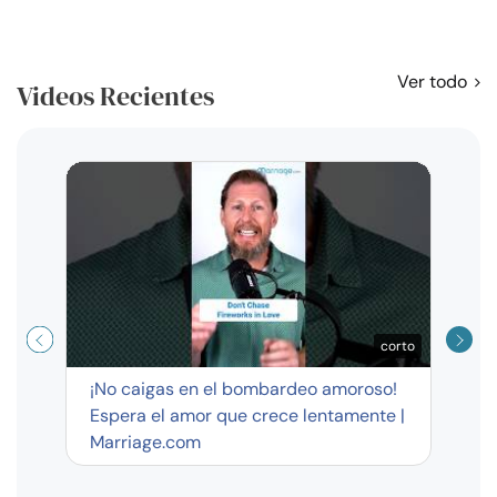
Ver todo
Videos Recientes
Curso
exag
corto
¡No caigas en el bombardeo amoroso!
Espera el amor que crece lentamente |
Marriage.com