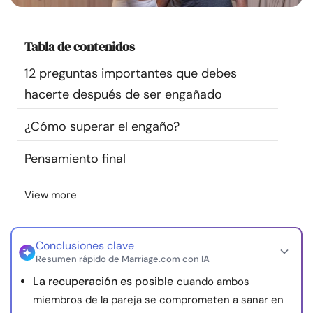
Recursos
Tabla de contenidos
Comunidad
12 preguntas importantes que debes
Encuentra un terapeuta
hacerte después de ser engañado
¿Cómo superar el engaño?
Idioma
ES
Pensamiento final
Sobre nosotros
Contáctanos
Escríbenos
Publicidad con
View more
nosotros
© Copyright 2026. Todos los derechos reservados.
Conclusiones clave
Resumen rápido de Marriage.com con IA
La recuperación es posible
cuando ambos
miembros de la pareja se comprometen a sanar en