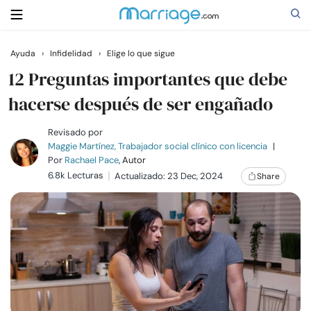
Ayuda
›
Infidelidad
›
Elige lo que sigue
Buscar
12 Preguntas importantes que debe
hacerse después de ser engañado
Casarse
Revisado por
Maggie Martínez, Trabajador social clínico con licencia
|
Por
Rachael Pace
, Autor
Relaciones
6.8k Lecturas
Actualizado: 23 Dec, 2024
Share
Familia
Ayuda
Cursos