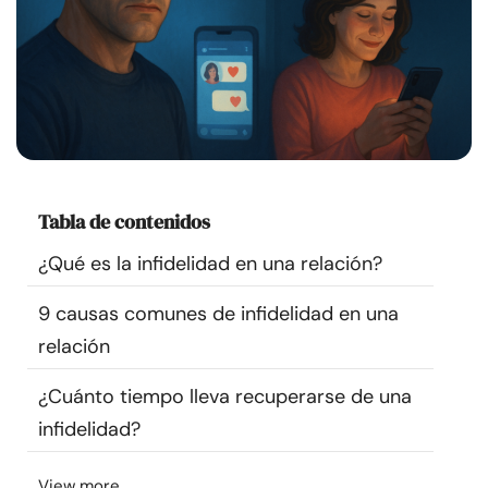
Recursos
Comunidad
Encuentra un terapeuta
Idioma
ES
Tabla de contenidos
¿Qué es la infidelidad en una relación?
Sobre nosotros
Contáctanos
Escríbenos
Publicidad con
9 causas comunes de infidelidad en una
nosotros
relación
© Copyright 2026. Todos los derechos reservados.
¿Cuánto tiempo lleva recuperarse de una
infidelidad?
View more