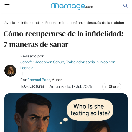
Ayuda
›
Infidelidad
›
Reconstruir la confianza después de la traición
Buscar
Cómo recuperarse de la infidelidad:
7 maneras de sanar
Casarse
Revisado por
Jennifer Jacobsen Schulz, Trabajador social clínico con
licencia
Relaciones
|
Por
Rachael Pace
, Autor
17.6k Lecturas
Familia
Actualizado: 17 Jul, 2025
Share
Ayuda
Cursos