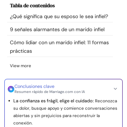
Tabla de contenidos
Recursos
¿Qué significa que su esposo le sea infiel?
Comunidad
9 señales alarmantes de un marido infiel
Encuentra un terapeuta
Cómo lidiar con un marido infiel: 11 formas
prácticas
Idioma
ES
View more
Sobre nosotros
Contáctanos
Escríbenos
Publicidad con
nosotros
Conclusiones clave
Resumen rápido de Marriage.com con IA
© Copyright 2026. Todos los derechos reservados.
La confianza es frágil, elige el cuidado:
Reconozca
su dolor, busque apoyo y comience conversaciones
abiertas y sin prejuicios para reconstruir la
conexión.