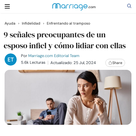
Ayuda
›
Infidelidad
›
Enfrentando al tramposo
Buscar
9 señales preocupantes de un
esposo infiel y cómo lidiar con ellas
Casarse
Por
Marriage.com Editorial Team
5.6k Lecturas
Actualizado: 25 Jul, 2024
Share
Relaciones
Familia
Ayuda
Cursos