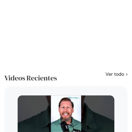
Ver todo
Videos Recientes
Curso
exag