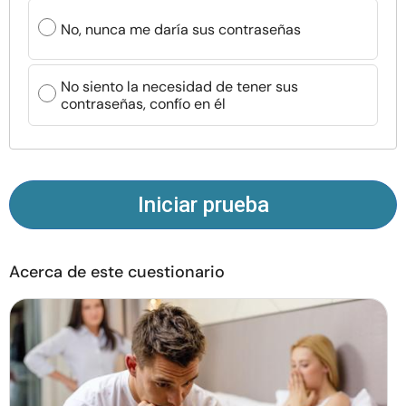
Recursos
No, nunca me daría sus contraseñas
Comunidad
No siento la necesidad de tener sus
contraseñas, confío en él
Encuentra un terapeuta
Idioma
ES
Iniciar prueba
Sobre nosotros
Contáctanos
Escríbenos
Publicidad con
nosotros
Acerca de este cuestionario
© Copyright 2026. Todos los derechos reservados.