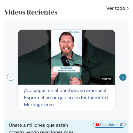
Ver todo
Videos Recientes
Curso
exag
corto
¡No caigas en el bombardeo amoroso!
Espera el amor que crece lentamente |
Marriage.com
Únete a millones que están
Suscribirse
construyendo
relaciones más