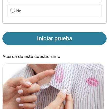
Recursos
No
Comunidad
Encuentra un terapeuta
Iniciar prueba
Idioma
ES
Acerca de este cuestionario
Sobre nosotros
Contáctanos
Escríbenos
Publicidad con
nosotros
© Copyright 2026. Todos los derechos reservados.