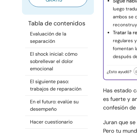
Sigue habl
luego trad
ambos se c
Tabla de contenidos
reconstruy
Tratar la 
Evaluación de la
regulares 
separación
fomentan l
El shock inicial: cómo
después de
sobrellevar el dolor
emocional
¿Esto ayudó?
El siguiente paso:
trabajos de reparación
Has estado c
es fuerte y a
En el futuro: evalúe su
confesión de
desempeño
Hacer cuestionario
Juran que se
Pero tu mund