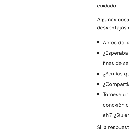
cuidado.
Algunas cosa
desventajas d
Antes de l
¿Esperaba v
fines de s
¿Sentías q
¿Compartía
Tómese un 
conexión e
ahí? ¿Quier
Si la respues