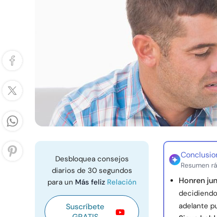
Conclusio
Desbloquea consejos
Resumen rá
diarios de 30 segundos
Honren jun
para un
Más feliz
Relación
decidiendo
adelante p
Suscríbete
GRATIS