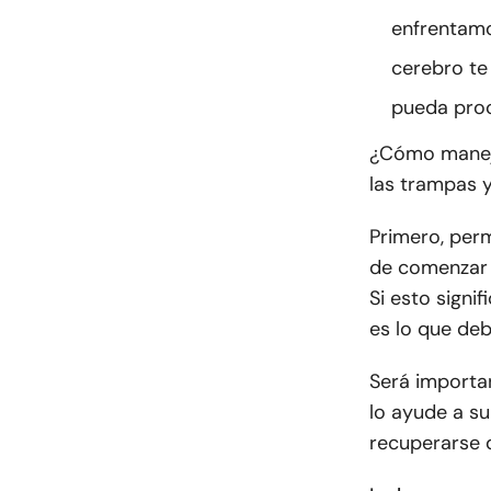
enfrentamo
cerebro te
pueda proc
¿Cómo maneja
las trampas 
Primero, perm
de comenzar 
Si esto signi
es lo que deb
Será importan
lo ayude a su
recuperarse 