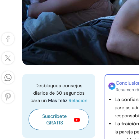
Conclusio
Desbloquea consejos
Resumen rá
diarios de 30 segundos
La confian
para un
Más feliz
Relación
parejas ad
responsabi
Suscríbete
GRATIS
La traición
la pareja p