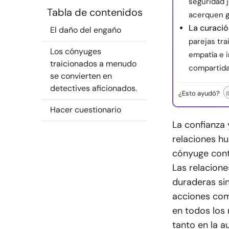
seguridad 
Tabla de contenidos
acerquen g
La curació
El daño del engaño
parejas tra
Los cónyuges
empatía e 
traicionados a menudo
compartida
se convierten en
detectives aficionados.
¿Esto ayudó?
Hacer cuestionario
La confianza 
relaciones hu
cónyuge cont
Las relacione
duraderas si
acciones com
en todos los 
tanto en la a