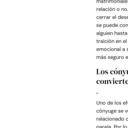
matrimoniales
relación o n
cerrar el des
se puede conf
alguien hasta
traición en 
emocional a s
más seguro e
Los cóny
convierte
.
Uno de los ef
cónyuge se vu
relacionado 
pareja. Por l