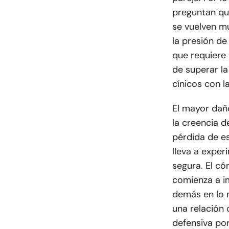
preguntan qu
se vuelven mu
la presión de
que requiere 
de superar la
cínicos con l
El mayor daño
la creencia d
pérdida de e
lleva a exper
segura. El có
comienza a i
demás en lo 
una relación 
defensiva por