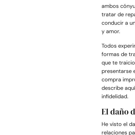
ambos cónyug
tratar de rep
conducir a u
y amor.
Todos experim
formas de tra
que te traici
presentarse 
compra impru
describe aqu
infidelidad.
El daño 
He visto el 
relaciones p