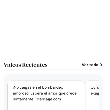
Videos Recientes
Ver todo
corto
¡No caigas en el bombardeo
Cursos de 
amoroso! Espera el amor que crece
exageració
lentamente | Marriage.com