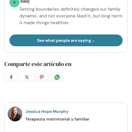
Anny
A
Setting boundaries definitely changed our family
dynamic, and not everyone liked it...but long-term
it made things healthier.
See what people are saying
Comparte este artículo en
Compartir
Compartir
Compartir
Compartir
en
en
en
por
Facebook
Twitter
Pinterest
WhatsApp
Jessica Hope Murphy
Terapeuta matrimonial y familiar