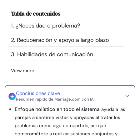
Recursos
Tabla de contenidos
Comunidad
1. ¿Necesidad o problema?
2. Recuperación y apoyo a largo plazo
Encuentra un terapeuta
3. Habilidades de comunicación
Idioma
ES
View more
Sobre nosotros
Contáctanos
Escríbenos
Publicidad con
Conclusiones clave
nosotros
Resumen rápido de Marriage.com con IA
© Copyright 2026. Todos los derechos reservados.
Enfoque holístico en todo el sistema
ayuda a las
parejas a sentirse vistas y apoyadas al tratar los
problemas como algo compartido, así que
comprométete a realizar sesiones conjuntas y