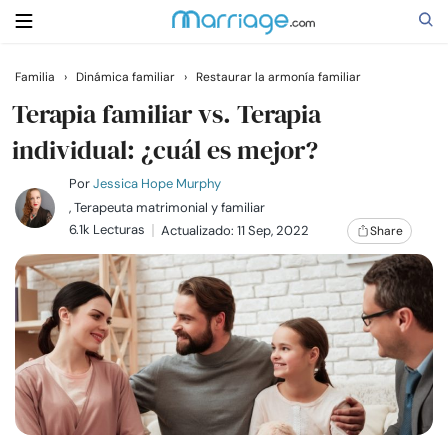
Familia
›
Dinámica familiar
›
Restaurar la armonía familiar
Buscar
Terapia familiar vs. Terapia
individual: ¿cuál es mejor?
Casarse
Por
Jessica Hope Murphy
, Terapeuta matrimonial y familiar
6.1k Lecturas
Actualizado: 11 Sep, 2022
Share
Relaciones
Familia
Ayuda
Cursos