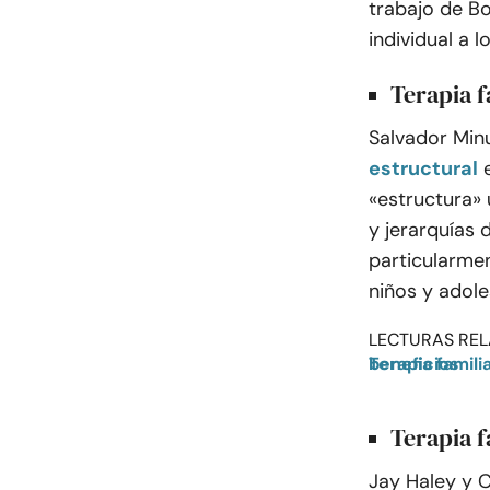
trabajo de Bo
individual a l
Terapia f
Salvador Minu
estructural
«estructura» 
y jerarquías 
particularmen
niños y adole
LECTURAS REL
Terapia familiar estructural: exploración del significado, los tipos y los beneficios
Terapia f
Jay Haley y 