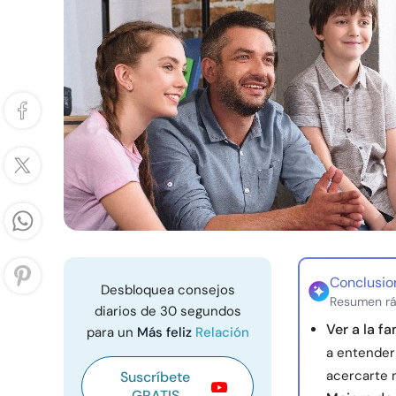
Conclusio
Desbloquea consejos
Resumen rá
diarios de 30 segundos
Ver a la f
para un
Más feliz
Relación
a entender
acercarte 
Suscríbete
GRATIS