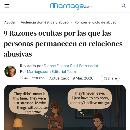
Ayuda
›
Violencia doméstica y abuso
›
Romper el ciclo de abuso
Buscar
9 Razones ocultas por las que las
personas permanecen en relaciones
abusivas
Casarse
Revisado por
Dionne Eleanor Reid, Entrenador
|
Relaciones
Por
Marriage.com Editorial Team
12.4k Lecturas
Actualizado: 19 Mar, 2026
Share
Familia
Ayuda
Cursos