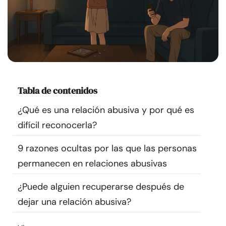
Recursos
Comunidad
Encuentra un terapeuta
Tabla de contenidos
Idioma
ES
¿Qué es una relación abusiva y por qué es
difícil reconocerla?
Sobre nosotros
Contáctanos
Escríbenos
Publicidad con
9 razones ocultas por las que las personas
nosotros
permanecen en relaciones abusivas
© Copyright 2026. Todos los derechos reservados.
¿Puede alguien recuperarse después de
dejar una relación abusiva?