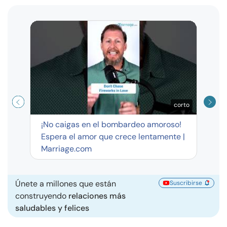
Curso
exag
corto
¡No caigas en el bombardeo amoroso!
Espera el amor que crece lentamente |
Marriage.com
Únete a millones que están
Suscribirse
construyendo
relaciones más
saludables y felices