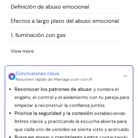
Definición de abuso emocional
Recursos
Efectos a largo plazo del abuso emocional
Comunidad
1. Iluminación con gas
Encuentra un terapeuta
View more
Idioma
ES
Conclusiones clave
Resumen rápido de Marriage.com con IA
Sobre nosotros
Contáctanos
Escríbenos
Publicidad con
Reconocer los patrones de abuso
y nombra el
nosotros
engaño, el control y el aislamiento con tu pareja para
© Copyright 2026. Todos los derechos reservados.
empezar a reconstruir la confianza juntos.
Priorice la seguridad y la conexión
estableciendo
límites claros y practicando la escucha abierta para
que cada uno de ustedes se sienta visto y acercado.
Busquen apoyo y crecimiento juntos
contactando