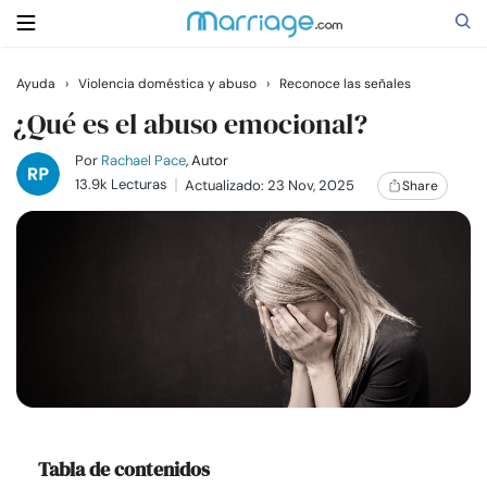
Ayuda
›
Violencia doméstica y abuso
›
Reconoce las señales
Buscar
¿Qué es el abuso emocional?
Por
Rachael Pace
, Autor
13.9k Lecturas
Actualizado: 23 Nov, 2025
Share
Casarse
Relaciones
Familia
Ayuda
Cursos
Tabla de contenidos