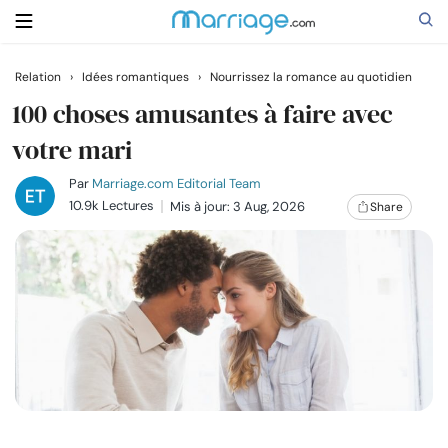
Relation
›
Idées romantiques
›
Nourrissez la romance au quotidien
Rechercher
100 choses amusantes à faire avec
votre mari
Se marier
Par
Marriage.com Editorial Team
10.9k Lectures
Mis à jour: 3 Aug, 2026
Share
Relations
Famille
Aide
Cours