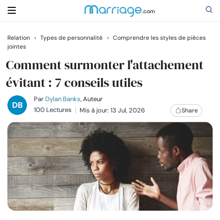
Relation
›
Types de personnalité
›
Comprendre les styles de pièces
jointes
Rechercher
Comment surmonter l'attachement
évitant : 7 conseils utiles
Se marier
Par
Dylan Banks
, Auteur
100 Lectures
Mis à jour: 13 Jul, 2026
Share
Relations
Famille
Aide
Cours