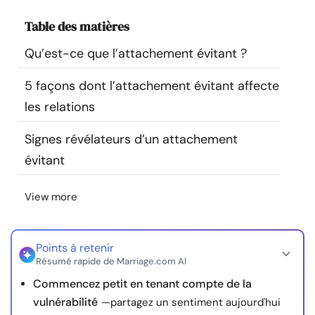
Ressources
Table des matières
Qu’est-ce que l’attachement évitant ?
Communauté
5 façons dont l’attachement évitant affecte
Trouver un thérapeute
les relations
Langue
FR
Signes révélateurs d’un attachement
évitant
À propos de nous
Contact
Écrivez pour nous
Publicité avec
View more
nous
© Copyright 2026. Tous droits réservés.
Points à retenir
Résumé rapide de Marriage.com AI
Commencez petit en tenant compte de la
vulnérabilité
—partagez un sentiment aujourd'hui