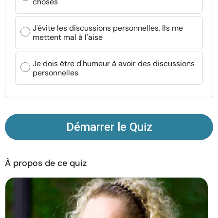
choses
Ressources
J'évite les discussions personnelles. Ils me
Communauté
mettent mal à l'aise
Trouver un thérapeute
Je dois être d'humeur à avoir des discussions
personnelles
Langue
FR
Démarrer le Quiz
À propos de nous
Contact
Écrivez pour nous
Publicité avec
nous
© Copyright 2026. Tous droits réservés.
À propos de ce quiz