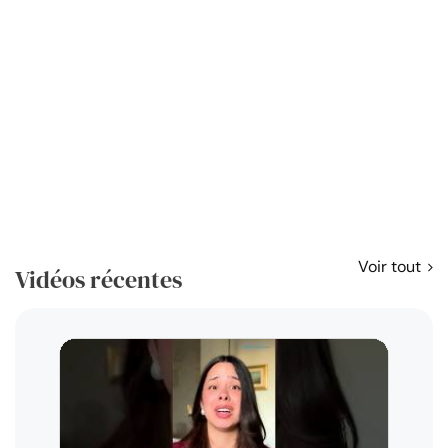
Voir tout
Vidéos récentes
Résol
règl
disp