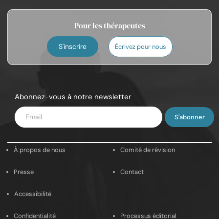
Pour les thérapeutes
S'inscrire
Écrivez pour nous
Abonnez-vous à notre newsletter
Saisissez
votre
e-
À propos de nous
Comité de révision
mail
Presse
Contact
Accessibilité
Confidentialité
Processus éditorial