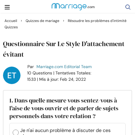
›
›
Accueil
Quizzes de mariage
Résoudre les problèmes d'intimité
Quizzes
Rechercher
Questionnaire Sur Le Style D'attachement
Se marier
évitant
Par
Marriage.com Editorial Team
Relations
10 Questions
| Tentatives Totales:
1533
| Mis à jour: Feb 24, 2022
Famille
1. Dans quelle mesure vous sentez-vous à
Aide
l'aise de vous ouvrir et de parler de sujets
personnels dans votre relation ?
Cours
Je n'ai aucun problème à discuter de ces