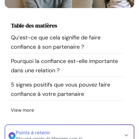
Ressources
Communauté
Table des matières
Qu’est-ce que cela signifie de faire
Trouver un thérapeute
confiance à son partenaire ?
Langue
FR
Pourquoi la confiance est-elle importante
dans une relation ?
5 signes positifs que vous pouvez faire
À propos de nous
Contact
Écrivez pour nous
Publicité avec
nous
confiance à votre partenaire
© Copyright 2026. Tous droits réservés.
View more
Points à retenir
Résumé rapide de Marriage.com AI