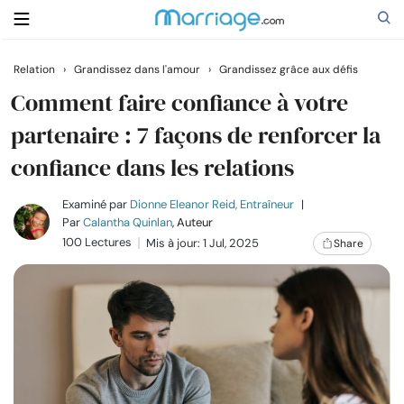
Relation
›
Grandissez dans l'amour
›
Grandissez grâce aux défis
Rechercher
Comment faire confiance à votre
partenaire : 7 façons de renforcer la
confiance dans les relations
Se marier
Examiné par
Dionne Eleanor Reid, Entraîneur
|
Relations
Par
Calantha Quinlan
, Auteur
100 Lectures
Mis à jour: 1 Jul, 2025
Share
Famille
Aide
Cours