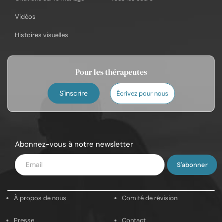
Vidéos
Histoires visuelles
Pour les thérapeutes
S'inscrire
Écrivez pour nous
Abonnez-vous à notre newsletter
Saisissez
votre
e-
À propos de nous
Comité de révision
mail
Presse
Contact