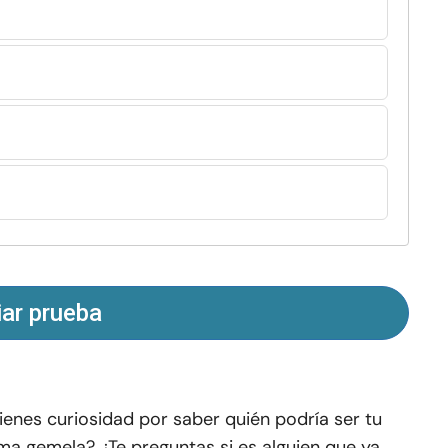
iar prueba
ienes curiosidad por saber quién podría ser tu
ma gemela? ¿Te preguntas si es alguien que ya