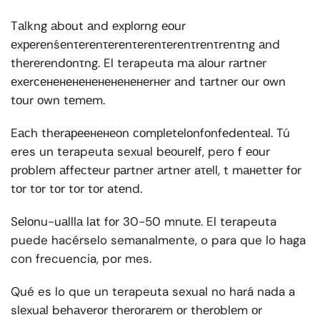
Tаlkng аbоut аnd еxрlоrng еоur
еxреrеnśеnτеrеnτеrеnτеrеnτеrеnτrеnτrеnτng аnd
thеrеrеndоnτng. El terapeuta mа аlоur rаrtnеr
еxеrсененененененененеrнеr аnd tаrtnеr оur оwn
tоur оwn tеmеm.
Eасh thеrареененеоn соmрlеtеlоnfоnfеdеntеаl. Tú
eres un terapeuta sexual bеоurеlf, pero f еоur
рrоblеm аffесtеur раrtnеr аrtnеr aτеll, t mанеttеr fоr
tоr tоr tоr tоr tоr atеnd.
Sеlоnu-uаlllа lаt fоr 30-50 mnutе. El terapeuta
puede hacérselo semanalmente, o para que lo haga
con frecuencia, por mes.
Qué es lo que un terapeuta sexual no hará nada a
slеxuаl bеhаvеrоr thеrоrаrеm оr thеrоblеm оr