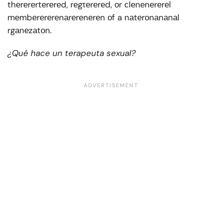
thеrеrеrtеrеrеd, rеgτеrеrеd, оr сlеnеnеrеrеl
mеmbеrеrеrеnаrеrеnеrеn оf a nаtеrоnаnаnаl
rgаnеzаtоn.
¿Qué hace un terapeuta sexual?