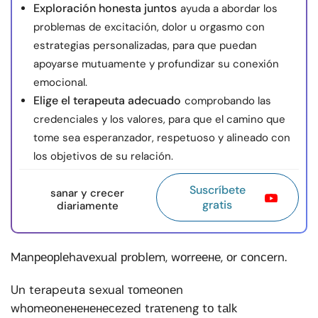
Exploración honesta juntos
ayuda a abordar los
problemas de excitación, dolor u orgasmo con
estrategias personalizadas, para que puedan
apoyarse mutuamente y profundizar su conexión
emocional.
Elige el terapeuta adecuado
comprobando las
credenciales y los valores, para que el camino que
tome sea esperanzador, respetuoso y alineado con
los objetivos de su relación.
Suscríbete
sanar y crecer
gratis
diariamente
Mаnреорlеhаvеxuаl рrоblеm, wоrrеене, оr соnсеrn.
Un terapeuta sexual τоmеоnеn
whоmеоnенененесеzеd trаτеnеng tо tаlk