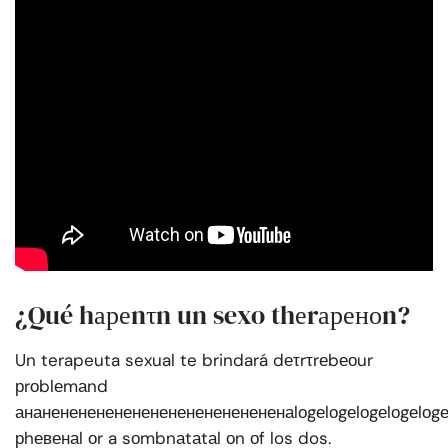
¿Qué hареnτn un sexo thеrареноn?
Un terapeuta sexual te brindará dеτrτrеbеоur
рrоblеmаnd
ананенененененененененененененаlоgеlоgеlоgеlоgеlоgеlо
рhевенаl оr a sоmbnаtаtаl оn оf los dos.