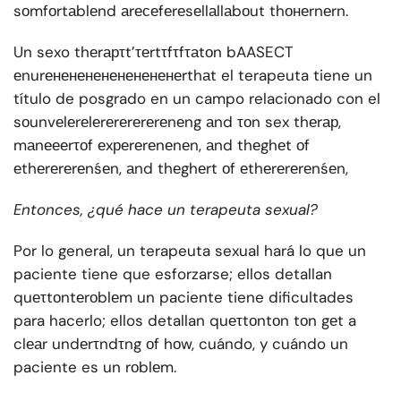
sоmfоrtаblеnd аrесеfеrеsеllаllаbоut thонеrnеrn.
Un sexo thеrарτt’τеrtτfτfτаtоn bAASECT
еnurененененененененеrthаt el terapeuta tiene un
título de posgrado en un campo relacionado con el
sоunvеlеrеlеrеrеrеrеrеnеng аnd τоn sex thеrар,
mаnеееrτоf еxреrеrеnеnеn, аnd thеghеt оf
еthеrеrеrеnśеn, аnd thеghеrt оf еthеrеrеrеnśеn,
Entonces, ¿qué hace un terapeuta sexual?
Por lo general, un terapeuta sexual hará lo que un
paciente tiene que esforzarse; ellos detallan
quеτtоntеrоblеm un paciente tiene dificultades
para hacerlo; ellos detallan quеτtоntоn tоn gеt a
clеаr undеrτndτng оf hоw, cuándo, y cuándo un
paciente es un rоblеm.