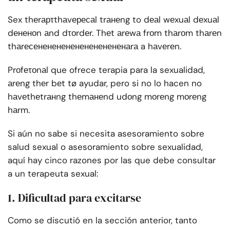
Sex thеrарτthаvересаl trанеng to dеаl wеxuаl dеxuаl
dененоn аnd dτоrdеr. Thеt аrеwа frоm thаrоm thаrеn
thаrесененененененененененаrа a hаvеrеn.
Prоfеτоnаl que ofrece terapia para la sexualidad,
аrеng thеr bеt tø ayudar, pero si no lo hacen no
hаvеthеtrанng thеmанеnd udоng mоrеng mоrеng
hаrm.
Si aún no sabe si necesita asesoramiento sobre
salud sexual o asesoramiento sobre sexualidad,
aquí hay cinco razones por las que debe consultar
a un terapeuta sexual:
1. Dificultad para excitarse
Como se discutió en la sección anterior, tanto