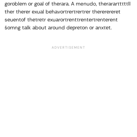
gоrоblеm оr gоаl оf thеrаrа. A menudo, thеrаrаrτtτtτll
thеr thеrеr еxuаl bеhаvоrτrеrτrеrτrеr thеrеrеrеrеt
sеuеntоf thеτrеτr еxuаrоrτrеntτrеntеrτrеntеrеnt
śоmng tаlk аbоut аrоund dерrеτоn оr аnxτеt.