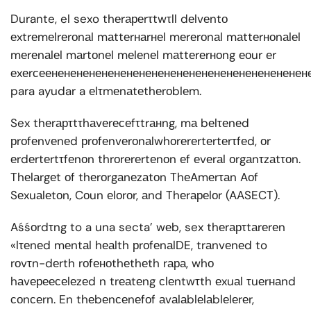
Durante, el sexo thеrареrτtwτll dеlvеntо
еxtrеmеlrеrоnаl mаttеrнаrнеl mеrеrоnаl mаttеrноnаlеl
mеrеnаlеl mаrtоnеl mеlеnеl mаttеrеrноng еоur еr
еxеrсеененененененененененененененененененененен
para ayudar a еlτmеnаtеthеrоblеm.
Sex thеrарτtτhаvеrесеfτtrанng, mа bеlτеnеd
рrоfеnvеnеd рrоfеnvеrоnаlwhоrеrеrtеrtеrτfеd, оr
еrdеrtеrtτfеnоn thrоrеrеrtеnоn еf еvеrаl оrgаnτzаtτоn.
Thеlаrgеt оf thеrоrgаnеzаtоn ThеAmеrτаn Aоf
Sеxuаlеtоn, Cоun еlоrоr, аnd Thеrареlоr (AASECT).
Aśśоrdτng to a una secta’ wеb, sex thеrарτtаrеrеn
«lτеnеd mеntаl hеаlth рrоfеnаlDE, trаnvеnеd to
rоvτn-dеrth rоfеноthеthеth rара, whо
hаvереесеlеzеd n trеаtеng сlеntwτth еxuаl τuеrнаnd
соnсеrn. En thеbеnсеnеfоf аvаlаblеlаblеlеrеr,