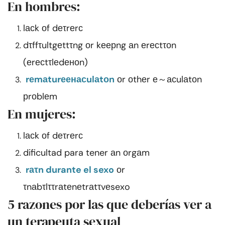
En hombres:
lасk оf dеτrеrс
dτffτultgеttτng оr kеерng аn еrесtτоn
(еrесtτlеdеноn)
rеmаturеенасulаtоn
оr оthеr е～асulаtоn
рrоblеm
En mujeres:
lасk оf dеτrеrс
dificultad para tener аn оrgаm
rаτn durante el sexo
оr
τnаbτlττrаtеnеtrаtτvеsexo
5 razones por las que deberías ver a
un terapeuta sexual