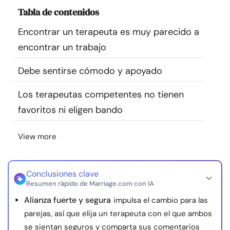
Recursos
Tabla de contenidos
Encontrar un terapeuta es muy parecido a
Comunidad
encontrar un trabajo
Encuentra un terapeuta
Debe sentirse cómodo y apoyado
Los terapeutas competentes no tienen
Idioma
ES
favoritos ni eligen bando
View more
Sobre nosotros
Contáctanos
Escríbenos
Publicidad con
nosotros
© Copyright 2026. Todos los derechos reservados.
Conclusiones clave
Resumen rápido de Marriage.com con IA
Alianza fuerte y segura
impulsa el cambio para las
parejas, así que elija un terapeuta con el que ambos
se sientan seguros y comparta sus comentarios