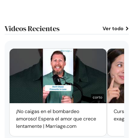
Videos Recientes
Ver todo
corto
¡No caigas en el bombardeo
Cursos de 
amoroso! Espera el amor que crece
exageració
lentamente | Marriage.com