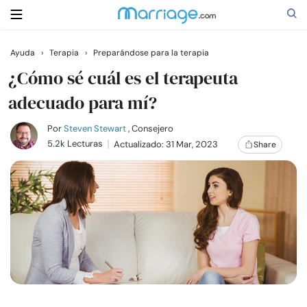
Ayuda
›
Terapia
›
Preparándose para la terapia
Buscar
¿Cómo sé cuál es el terapeuta
adecuado para mí?
Casarse
Por
Steven Stewart
, Consejero
5.2k Lecturas
Actualizado: 31 Mar, 2023
Share
Relaciones
Familia
Ayuda
Cursos