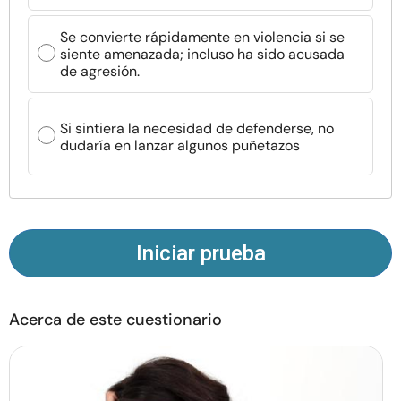
Recursos
Se convierte rápidamente en violencia si se
siente amenazada; incluso ha sido acusada
Comunidad
de agresión.
Encuentra un terapeuta
Si sintiera la necesidad de defenderse, no
dudaría en lanzar algunos puñetazos
Idioma
ES
Sobre nosotros
Contáctanos
Escríbenos
Publicidad con
Iniciar prueba
nosotros
© Copyright 2026. Todos los derechos reservados.
Acerca de este cuestionario