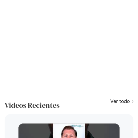
Ver todo
Videos Recientes
Curso
exag