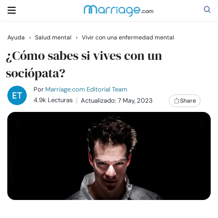
Ayuda
›
Salud mental
›
Vivir con una enfermedad mental
Buscar
¿Cómo sabes si vives con un
sociópata?
Casarse
Por
Marriage.com Editorial Team
4.9k Lecturas
Actualizado: 7 May, 2023
Share
Relaciones
Familia
Ayuda
Cursos