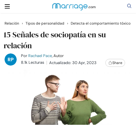
Relación
›
Tipos de personalidad
›
Detecta el comportamiento tóxico
Buscar
15 Señales de sociopatía en su
relación
Casarse
Por
Rachael Pace
, Autor
8.1k Lecturas
Actualizado: 30 Apr, 2023
Share
Relaciones
Familia
Ayuda
Cursos