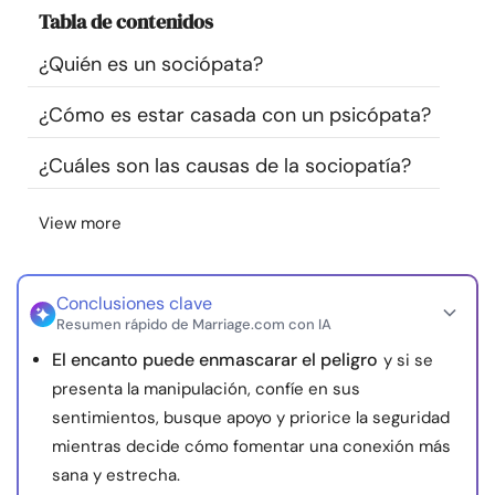
Tabla de contenidos
Recursos
¿Quién es un sociópata?
Comunidad
¿Cómo es estar casada con un psicópata?
Encuentra un terapeuta
¿Cuáles son las causas de la sociopatía?
Idioma
ES
View more
Conclusiones clave
Sobre nosotros
Contáctanos
Escríbenos
Publicidad con
Resumen rápido de Marriage.com con IA
nosotros
El encanto puede enmascarar el peligro
y si se
© Copyright 2026. Todos los derechos reservados.
presenta la manipulación, confíe en sus
sentimientos, busque apoyo y priorice la seguridad
mientras decide cómo fomentar una conexión más
sana y estrecha.