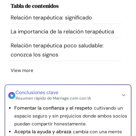
Tabla de contenidos
Recursos
Relación terapéutica: significado
Comunidad
La importancia de la relación terapéutica
Encuentra un terapeuta
Relación terapéutica poco saludable:
conozca los signos
Idioma
ES
View more
Sobre nosotros
Contáctanos
Escríbenos
Publicidad con
nosotros
Conclusiones clave
Resumen rápido de Marriage.com con IA
© Copyright 2026. Todos los derechos reservados.
Fomentar la confianza y el respeto
cultivando un
espacio seguro y sin prejuicios donde ambos socios
puedan compartir honestamente.
Acepta la ayuda y abraza
cambia con una mente