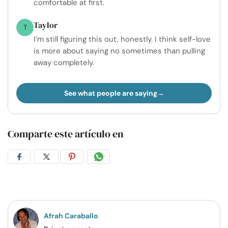
comfortable at first.
Taylor
T
I’m still figuring this out, honestly. I think self-love
is more about saying no sometimes than pulling
away completely.
See what people are saying
Comparte este artículo en
Compartir
Compartir
Compartir
Compartir
en
en
en
por
Facebook
Twitter
Pinterest
WhatsApp
Afrah Caraballo