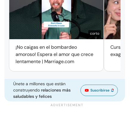
corto
¡No caigas en el bombardeo
Cursos de 
amoroso! Espera el amor que crece
exageració
lentamente | Marriage.com
Únete a millones que están
construyendo
relaciones más
Suscribirse
saludables y felices