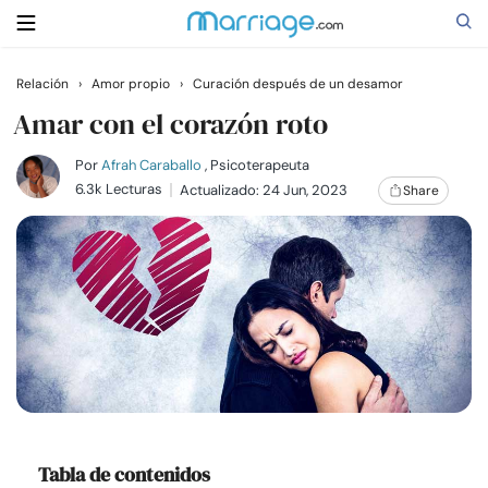
Relación
›
Amor propio
›
Curación después de un desamor
Buscar
Amar con el corazón roto
Por
Afrah Caraballo
, Psicoterapeuta
6.3k Lecturas
Actualizado: 24 Jun, 2023
Share
Casarse
Relaciones
Familia
Ayuda
Cursos
Tabla de contenidos