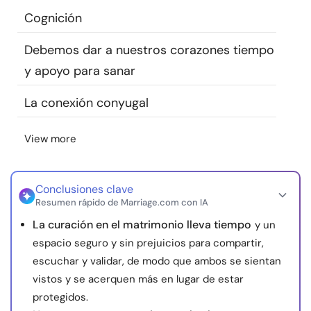
Recursos
Cognición
Debemos dar a nuestros corazones tiempo
Comunidad
y apoyo para sanar
Encuentra un terapeuta
La conexión conyugal
Idioma
ES
View more
Conclusiones clave
Sobre nosotros
Contáctanos
Escríbenos
Publicidad con
Resumen rápido de Marriage.com con IA
nosotros
La curación en el matrimonio lleva tiempo
y un
© Copyright 2026. Todos los derechos reservados.
espacio seguro y sin prejuicios para compartir,
escuchar y validar, de modo que ambos se sientan
vistos y se acerquen más en lugar de estar
protegidos.