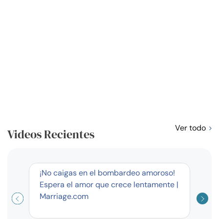
Ver todo
Videos Recientes
corto
¡No caigas en el bombardeo amoroso!
Curso
Espera el amor que crece lentamente |
exag
Marriage.com