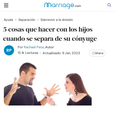
Ayuda
›
Separación
›
Sobrevivir a la división
Buscar
5 cosas que hacer con los hijos
cuando se separa de su cónyuge
Casarse
Por
Rachael Pace
, Autor
15.1k Lecturas
Actualizado: 9 Jan, 2023
Share
Relaciones
Familia
Ayuda
Cursos