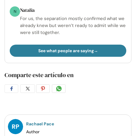
Natalia
N
For us, the separation mostly confirmed what we
already knew but weren’t ready to admit while we
were still together.
See what people are saying
Comparte este artículo en
Compartir
Compartir
Compartir
Compartir
en
en
en
por
Facebook
Twitter
Pinterest
WhatsApp
Rachael Pace
Author