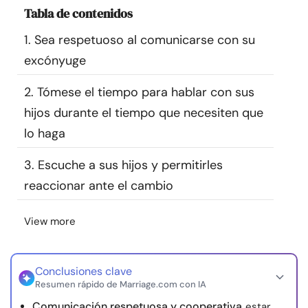
Tabla de contenidos
Recursos
1. Sea respetuoso al comunicarse con su
Comunidad
excónyuge
Encuentra un terapeuta
2. Tómese el tiempo para hablar con sus
hijos durante el tiempo que necesiten que
Idioma
ES
lo haga
3. Escuche a sus hijos y permitirles
reaccionar ante el cambio
Sobre nosotros
Contáctanos
Escríbenos
Publicidad con
nosotros
View more
© Copyright 2026. Todos los derechos reservados.
Conclusiones clave
Resumen rápido de Marriage.com con IA
Comunicación respetuosa y cooperativa
estar