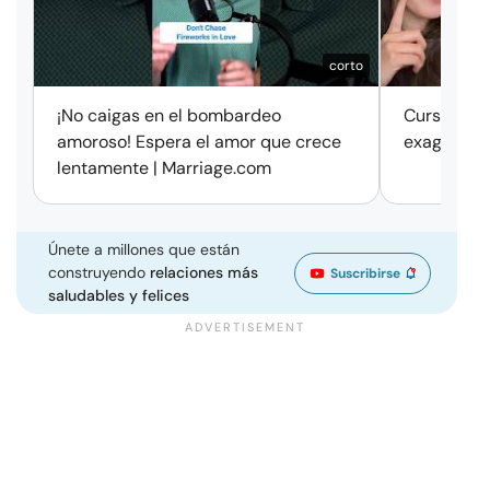
corto
¡No caigas en el bombardeo
Cursos de 
amoroso! Espera el amor que crece
exageració
lentamente | Marriage.com
Únete a millones que están
construyendo
relaciones más
Suscribirse
saludables y felices