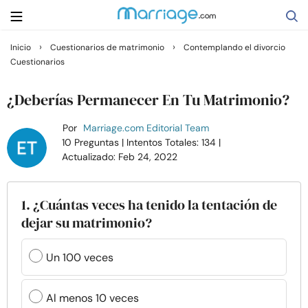
›
›
Inicio
Cuestionarios de matrimonio
Contemplando el divorcio
Cuestionarios
Buscar
¿Deberías Permanecer En Tu Matrimonio?
Casarse
Por
Marriage.com Editorial Team
10 Preguntas
| Intentos Totales: 134
|
Actualizado: Feb 24, 2022
Relaciones
Familia
1. ¿Cuántas veces ha tenido la tentación de
dejar su matrimonio?
Ayuda
Un 100 veces
Cursos
Al menos 10 veces