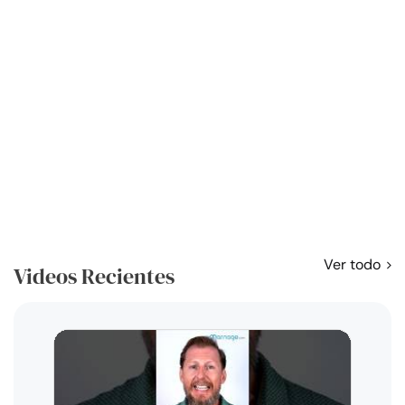
Ver todo
Videos Recientes
Curso
exag