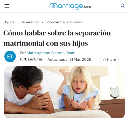
Ayuda
›
Separación
›
Sobrevivir a la división
Buscar
Cómo hablar sobre la separación
matrimonial con sus hijos
Casarse
Por
Marriage.com Editorial Team
11.7k Lecturas
Actualizado: 31 Mar, 2026
Share
Relaciones
Familia
Ayuda
Cursos