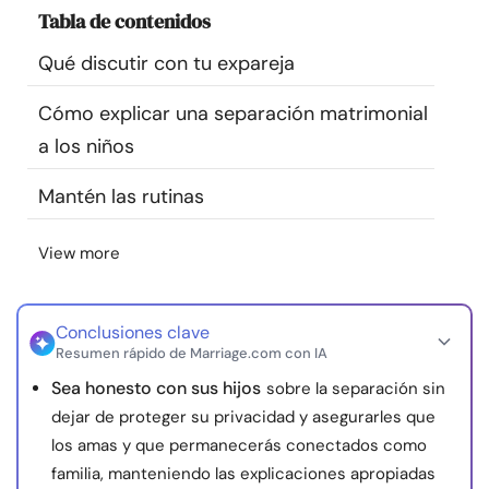
Tabla de contenidos
Recursos
Qué discutir con tu expareja
Comunidad
Cómo explicar una separación matrimonial
Encuentra un terapeuta
a los niños
Mantén las rutinas
Idioma
ES
View more
Sobre nosotros
Contáctanos
Escríbenos
Publicidad con
nosotros
Conclusiones clave
Resumen rápido de Marriage.com con IA
© Copyright 2026. Todos los derechos reservados.
Sea honesto con sus hijos
sobre la separación sin
dejar de proteger su privacidad y asegurarles que
los amas y que permanecerás conectados como
familia, manteniendo las explicaciones apropiadas