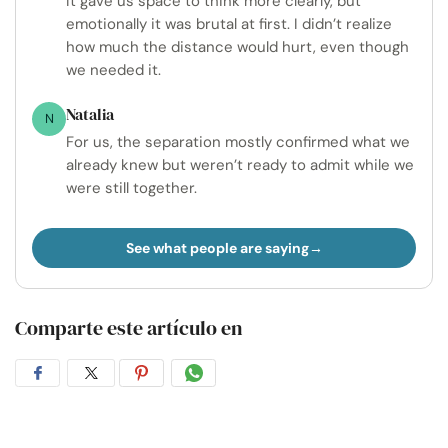
It gave us space to think more clearly, but
emotionally it was brutal at first. I didn’t realize
how much the distance would hurt, even though
we needed it.
Natalia
N
For us, the separation mostly confirmed what we
already knew but weren’t ready to admit while we
were still together.
See what people are saying
Comparte este artículo en
Compartir
Compartir
Compartir
Compartir
en
en
en
por
Facebook
Twitter
Pinterest
WhatsApp