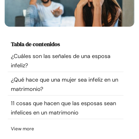
Recursos
Comunidad
Encuentra un terapeuta
Tabla de contenidos
¿Cuáles son las señales de una esposa
Idioma
ES
infeliz?
¿Qué hace que una mujer sea infeliz en un
Sobre nosotros
Contáctanos
Escríbenos
Publicidad con
matrimonio?
nosotros
11 cosas que hacen que las esposas sean
© Copyright 2026. Todos los derechos reservados.
infelices en un matrimonio
View more