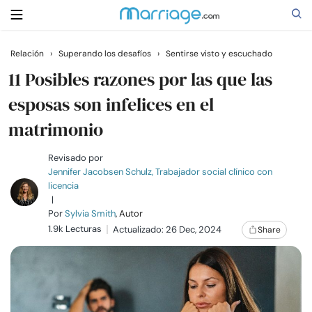
Relación
›
Superando los desafíos
›
Sentirse visto y escuchado
Buscar
11 Posibles razones por las que las
esposas son infelices en el
matrimonio
Casarse
Revisado por
Relaciones
Jennifer Jacobsen Schulz, Trabajador social clínico con
licencia
|
Familia
Por
Sylvia Smith
, Autor
1.9k Lecturas
Actualizado: 26 Dec, 2024
Share
Ayuda
Cursos