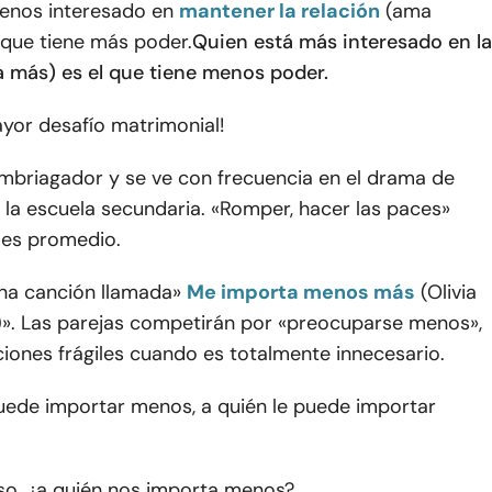
enos interesado en
mantener la relación
(ama
 que tiene más poder.
Quien está más interesado en la
a más) es el que tiene menos poder.
ayor desafío matrimonial!
embriagador y se ve con frecuencia en el drama de
 la escuela secundaria. «Romper, hacer las paces»
mes promedio.
una canción llamada»
Me importa menos más
(Olivia
8)». Las parejas competirán por «preocuparse menos»,
iones frágiles cuando es totalmente innecesario.
puede importar menos, a quién le puede importar
so, ¿a quién nos importa menos?