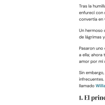
Tras la humi
enfurecí con 
convertía en 
Un hermoso dí
de lágrimas 
Pasaron uno o
a ella; ahora 
amor por mí n
Sin embargo, 
infrecuentes.
llamado
Will
1. El pri