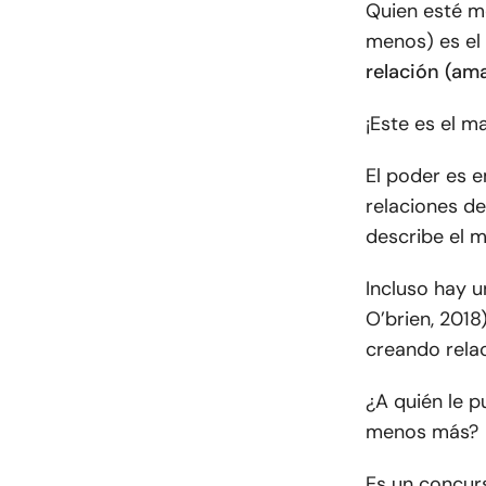
Quien esté m
menos) es el
relación (am
¡Este es el m
El poder es 
relaciones de
describe el 
Incluso hay 
O’brien, 201
creando relac
¿A quién le 
menos más?
Es un concur