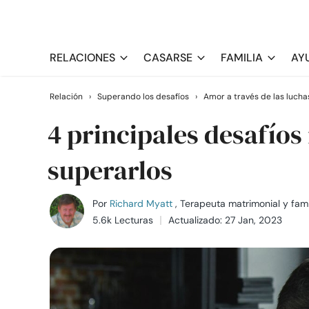
RELACIONES
CASARSE
FAMILIA
AY
Relación
›
Superando los desafíos
›
Amor a través de las lucha
4 principales desafío
superarlos
Por
Richard Myatt
, Terapeuta matrimonial y fami
5.6k Lecturas
Actualizado: 27 Jan, 2023