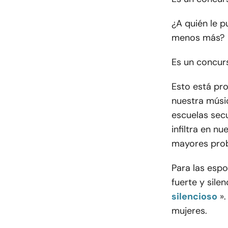
¿A quién le 
menos más?
Es un concur
Esto está pr
nuestra músic
escuelas secu
infiltra en n
mayores prob
Para las esp
fuerte y sile
silencioso
»
mujeres.