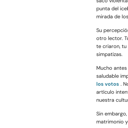
sacó violenta
punta del ic
mirada de lo
Su percepción
otro lector. 
te criaron, tu
simpatizas.
Mucho antes 
saludable im
los votos
. N
artículo inte
nuestra cultu
Sin embargo, 
matrimonio y 