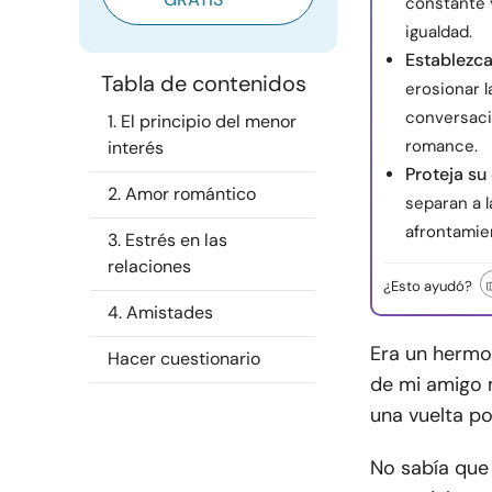
constante 
igualdad.
Establezca
Tabla de contenidos
erosionar l
conversaci
1. El principio del menor
romance.
interés
Proteja su
2. Amor romántico
separan a l
afrontamie
3. Estrés en las
relaciones
¿Esto ayudó?
4. Amistades
Era un hermos
Hacer cuestionario
de mi amigo 
una vuelta po
No sabía que 