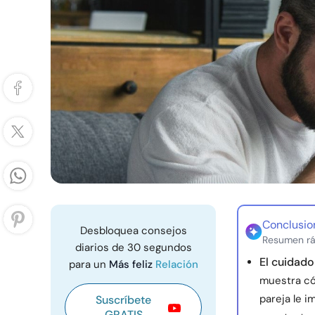
Conclusio
Desbloquea consejos
Resumen rá
diarios de 30 segundos
El cuidado
para un
Más feliz
Relación
muestra có
pareja le 
Suscríbete
GRATIS