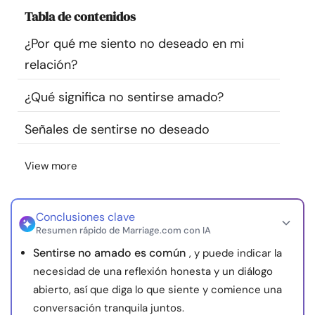
Recursos
Tabla de contenidos
¿Por qué me siento no deseado en mi
Comunidad
relación?
Encuentra un terapeuta
¿Qué significa no sentirse amado?
Señales de sentirse no deseado
Idioma
ES
View more
Sobre nosotros
Contáctanos
Escríbenos
Publicidad con
nosotros
Conclusiones clave
Resumen rápido de Marriage.com con IA
© Copyright 2026. Todos los derechos reservados.
Sentirse no amado es común
, y puede indicar la
necesidad de una reflexión honesta y un diálogo
abierto, así que diga lo que siente y comience una
conversación tranquila juntos.