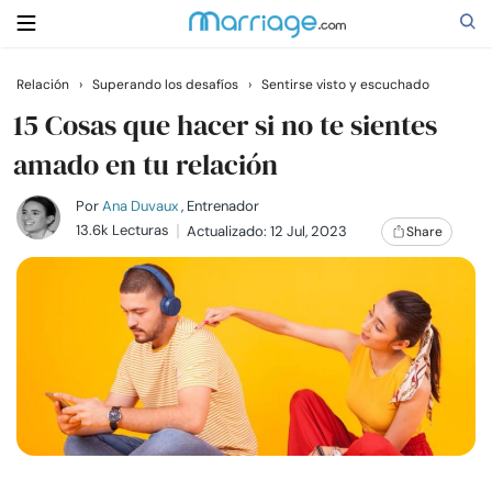
Relación
›
Superando los desafíos
›
Sentirse visto y escuchado
Buscar
15 Cosas que hacer si no te sientes
amado en tu relación
Casarse
Por
Ana Duvaux
, Entrenador
13.6k Lecturas
Actualizado: 12 Jul, 2023
Share
Relaciones
Familia
Ayuda
Cursos