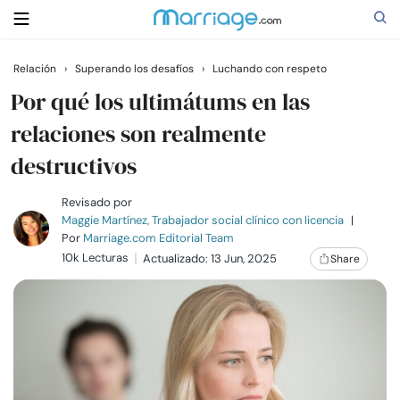
Relación
›
Superando los desafíos
›
Luchando con respeto
Buscar
Por qué los ultimátums en las
relaciones son realmente
destructivos
Casarse
Revisado por
Relaciones
Maggie Martínez, Trabajador social clínico con licencia
|
Por
Marriage.com Editorial Team
10k Lecturas
Actualizado: 13 Jun, 2025
Share
Familia
Ayuda
Cursos