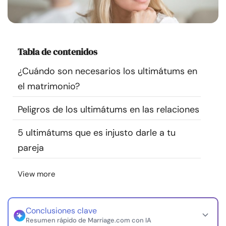
Recursos
Comunidad
Tabla de contenidos
Encuentra un terapeuta
¿Cuándo son necesarios los ultimátums en
el matrimonio?
Idioma
ES
Peligros de los ultimátums en las relaciones
5 ultimátums que es injusto darle a tu
Sobre nosotros
Contáctanos
Escríbenos
Publicidad con
pareja
nosotros
© Copyright 2026. Todos los derechos reservados.
View more
Conclusiones clave
Resumen rápido de Marriage.com con IA