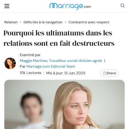
Relation
›
Défis liés à la navigation
›
Combattre avec respect
Rechercher
Pourquoi les ultimatums dans les
relations sont en fait destructeurs
Se marier
Examiné par
Maggie Martínez, Travailleur social clinicien agréé
|
Par
Marriage.com Editorial Team
Relations
10k Lectures
Mis à jour: 13 Jun, 2025
Share
Famille
Aide
Cours