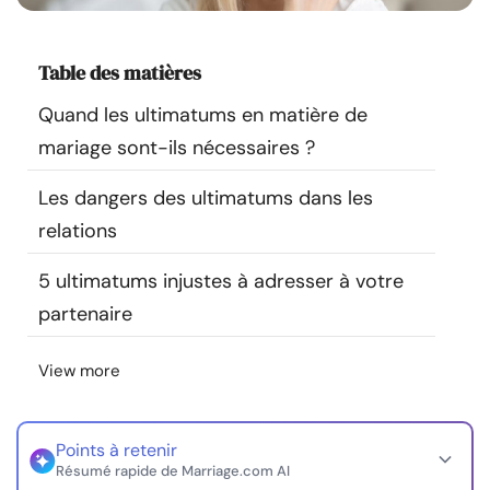
Ressources
Table des matières
Communauté
Quand les ultimatums en matière de
Trouver un thérapeute
mariage sont-ils nécessaires ?
Les dangers des ultimatums dans les
Langue
FR
relations
5 ultimatums injustes à adresser à votre
À propos de nous
Contact
Écrivez pour nous
Publicité avec
partenaire
nous
© Copyright 2026. Tous droits réservés.
View more
Points à retenir
Résumé rapide de Marriage.com AI