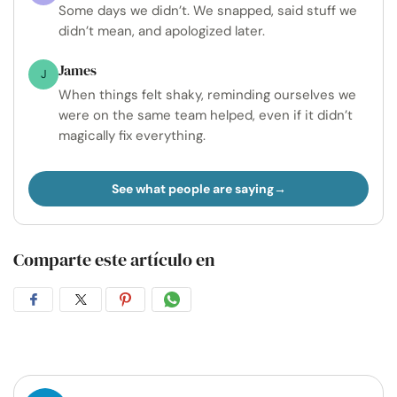
Some days we didn’t. We snapped, said stuff we
didn’t mean, and apologized later.
James
J
When things felt shaky, reminding ourselves we
were on the same team helped, even if it didn’t
magically fix everything.
See what people are saying
Comparte este artículo en
Compartir
Compartir
Compartir
Compartir
en
en
en
por
Facebook
Twitter
Pinterest
WhatsApp