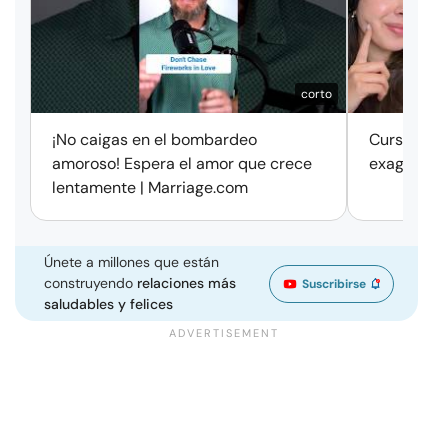
corto
¡No caigas en el bombardeo
Cursos de 
amoroso! Espera el amor que crece
exageració
lentamente | Marriage.com
Únete a millones que están
construyendo
relaciones más
Suscribirse
saludables y felices