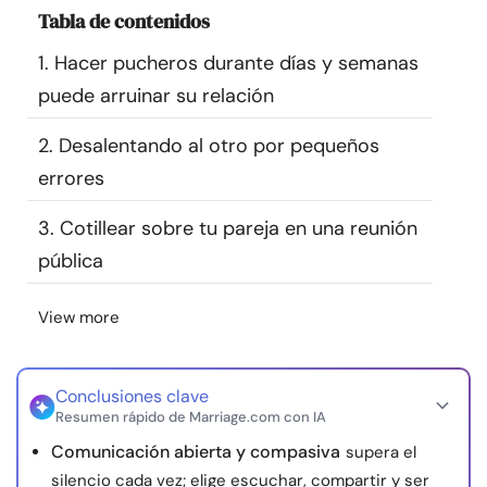
Tabla de contenidos
Recursos
1. Hacer pucheros durante días y semanas
Comunidad
puede arruinar su relación
Encuentra un terapeuta
2. Desalentando al otro por pequeños
errores
Idioma
ES
3. Cotillear sobre tu pareja en una reunión
pública
Sobre nosotros
Contáctanos
Escríbenos
Publicidad con
View more
nosotros
© Copyright 2026. Todos los derechos reservados.
Conclusiones clave
Resumen rápido de Marriage.com con IA
Comunicación abierta y compasiva
supera el
silencio cada vez; elige escuchar, compartir y ser