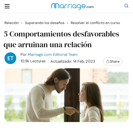
Relación
›
Superando los desafíos
›
Resolver el conflicto en curso
Buscar
5 Comportamientos desfavorables
que arruinan una relación
Casarse
Por
Marriage.com Editorial Team
10.9k Lecturas
Actualizado: 14 Feb, 2023
Share
Relaciones
Familia
Ayuda
Cursos