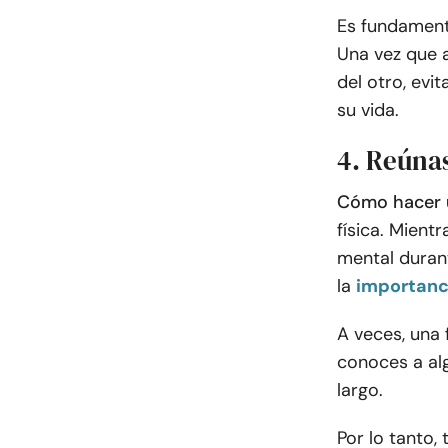
Es fundamenta
Una vez que 
del otro, evi
su vida.
4. Reúna
Cómo hacer u
física. Mient
mental durant
la
importanci
A veces, una
conoces a al
largo.
Por lo tanto,