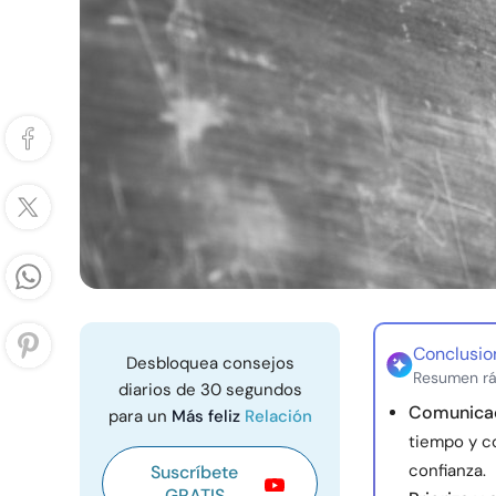
Conclusio
Desbloquea consejos
Resumen rá
diarios de 30 segundos
Comunicaci
para un
Más feliz
Relación
tiempo y c
confianza.
Suscríbete
GRATIS