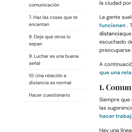
la ciudad por
comunicación
La gente suel
7. Haz las cosas que te
encantan
funcionan
. 
distancia
que
8. Deje que otros lo
escuchado de
sepan
preocuparse 
9. Luchar es una buena
señal
A continuaci
que una rela
10. Una relación a
distancia es normal
1. Comun
Hacer cuestionario
Siempre que a
las sugerenc
hacer trabaj
Hay una línea