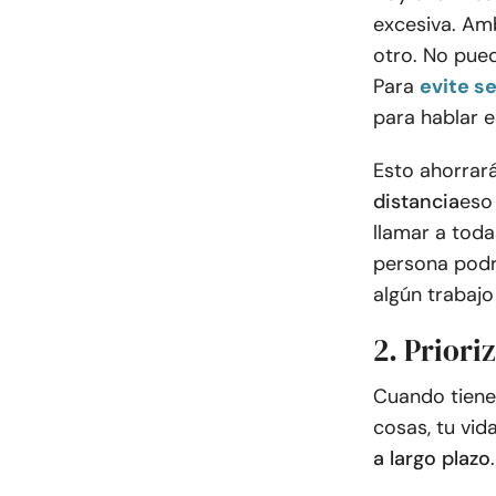
excesiva. Amb
otro. No pued
Para
evite s
para hablar e
Esto ahorrar
distancia
eso
llamar a toda
persona podr
algún trabajo 
2. Priori
Cuando tienes
cosas, tu vid
a largo plazo
.