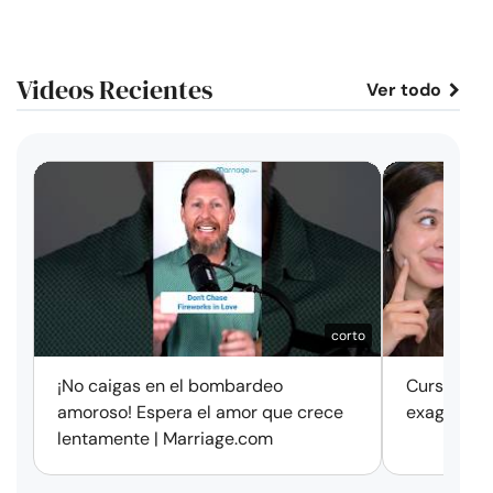
Videos Recientes
Ver todo
corto
¡No caigas en el bombardeo
Cursos de 
amoroso! Espera el amor que crece
exageració
lentamente | Marriage.com