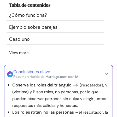
Tabla de contenidos
Recursos
¿Cómo funciona?
Comunidad
Ejemplo sobre parejas
Encuentra un terapeuta
Caso uno
Idioma
ES
View more
Conclusiones clave
Sobre nosotros
Contáctanos
Escríbenos
Publicidad con
Resumen rápido de Marriage.com con IA
nosotros
Observe los roles del triángulo
—R (rescatador), V
© Copyright 2026. Todos los derechos reservados.
(víctima) y P son roles, no personas, por lo que
pueden observar patrones sin culpa y elegir juntos
respuestas más cálidas y honestas.
Los roles rotan, no las personas
—el rescatador, la