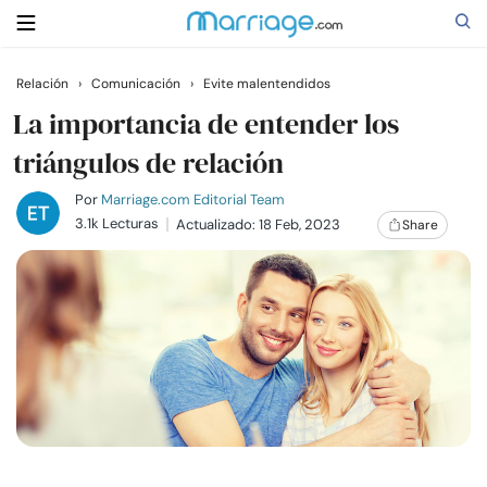
Relación
›
Comunicación
›
Evite malentendidos
Buscar
La importancia de entender los
triángulos de relación
Casarse
Por
Marriage.com Editorial Team
3.1k Lecturas
Actualizado: 18 Feb, 2023
Share
Relaciones
Familia
Ayuda
Cursos