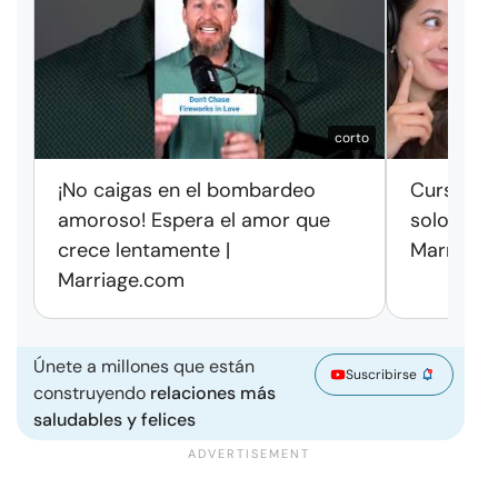
corto
¡No caigas en el bombardeo
Cursos de
amoroso! Espera el amor que
solo exag
crece lentamente |
Marriage
Marriage.com
Únete a millones que están
Suscribirse
construyendo
relaciones más
saludables y felices