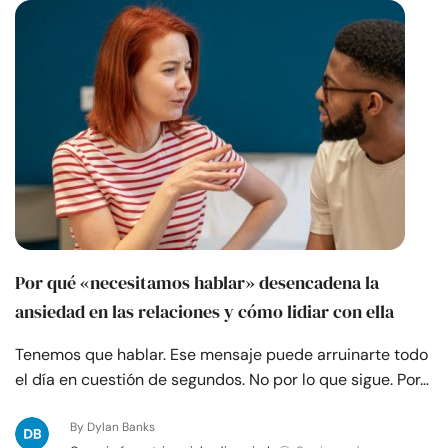
Recursos
Comunidad
Encuentra un terapeuta
Idioma
ES
Sobre nosotros
Contáctanos
Escríbenos
Publicidad con
Por qué «necesitamos hablar» desencadena la
nosotros
ansiedad en las relaciones y cómo lidiar con ella
© Copyright 2026. Todos los derechos reservados.
Tenemos que hablar. Ese mensaje puede arruinarte todo
el día en cuestión de segundos. No por lo que sigue. Por…
By Dylan Banks