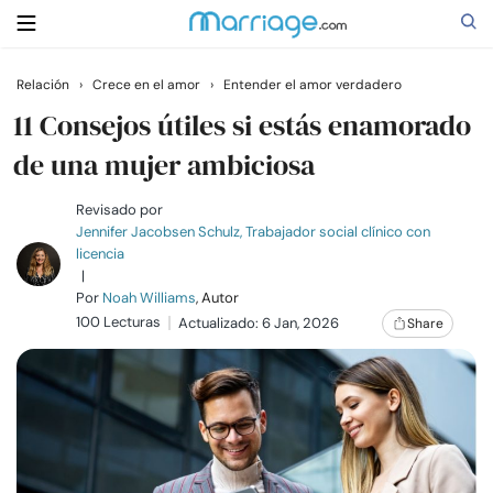
Relación
›
Crece en el amor
›
Entender el amor verdadero
Buscar
11 Consejos útiles si estás enamorado
de una mujer ambiciosa
Casarse
Revisado por
Jennifer Jacobsen Schulz, Trabajador social clínico con
licencia
Relaciones
|
Por
Noah Williams
, Autor
100 Lecturas
Familia
Actualizado: 6 Jan, 2026
Share
Ayuda
Cursos