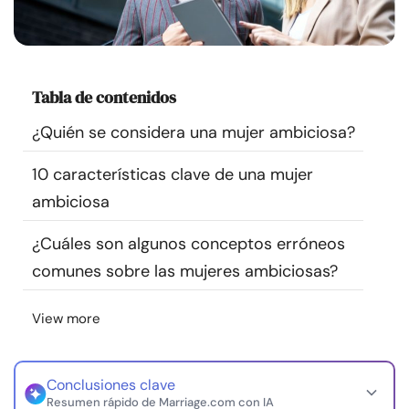
Recursos
Comunidad
Tabla de contenidos
Encuentra un terapeuta
¿Quién se considera una mujer ambiciosa?
10 características clave de una mujer
Idioma
ES
ambiciosa
¿Cuáles son algunos conceptos erróneos
Sobre nosotros
Contáctanos
Escríbenos
Publicidad con
comunes sobre las mujeres ambiciosas?
nosotros
© Copyright 2026. Todos los derechos reservados.
View more
Conclusiones clave
Resumen rápido de Marriage.com con IA