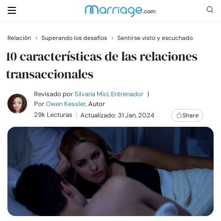
Relación
›
Superando los desafíos
›
Sentirse visto y escuchado
Buscar
10 características de las relaciones
transaccionales
Casarse
Revisado por
Silvana Mici, Entrenador
|
Por
Owen Kessler
, Autor
29k Lecturas
Actualizado: 31 Jan, 2024
Share
Relaciones
Familia
Ayuda
Cursos