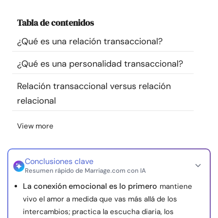
Recursos
Tabla de contenidos
Comunidad
¿Qué es una relación transaccional?
¿Qué es una personalidad transaccional?
Encuentra un terapeuta
Relación transaccional versus relación
Idioma
ES
relacional
View more
Sobre nosotros
Contáctanos
Escríbenos
Publicidad con
nosotros
Conclusiones clave
© Copyright 2026. Todos los derechos reservados.
Resumen rápido de Marriage.com con IA
La conexión emocional es lo primero
mantiene
vivo el amor a medida que vas más allá de los
intercambios; practica la escucha diaria, los