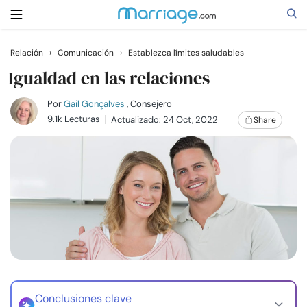
Relación
›
Comunicación
›
Establezca límites saludables
Buscar
Igualdad en las relaciones
Por
Gail Gonçalves
, Consejero
9.1k Lecturas
Actualizado: 24 Oct, 2022
Share
Casarse
Relaciones
Familia
Ayuda
Cursos
Conclusiones clave