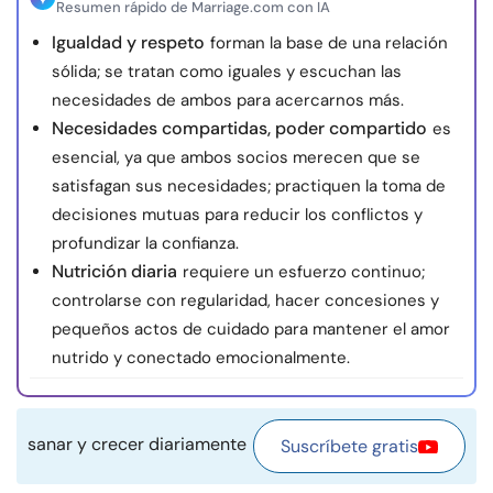
Resumen rápido de Marriage.com con IA
Recursos
Igualdad y respeto
forman la base de una relación
sólida; se tratan como iguales y escuchan las
Comunidad
necesidades de ambos para acercarnos más.
Necesidades compartidas, poder compartido
es
Encuentra un terapeuta
esencial, ya que ambos socios merecen que se
satisfagan sus necesidades; practiquen la toma de
Idioma
ES
decisiones mutuas para reducir los conflictos y
profundizar la confianza.
Nutrición diaria
requiere un esfuerzo continuo;
controlarse con regularidad, hacer concesiones y
Sobre nosotros
Contáctanos
Escríbenos
Publicidad con
pequeños actos de cuidado para mantener el amor
nosotros
nutrido y conectado emocionalmente.
© Copyright 2026. Todos los derechos reservados.
sanar y crecer diariamente
Suscríbete gratis