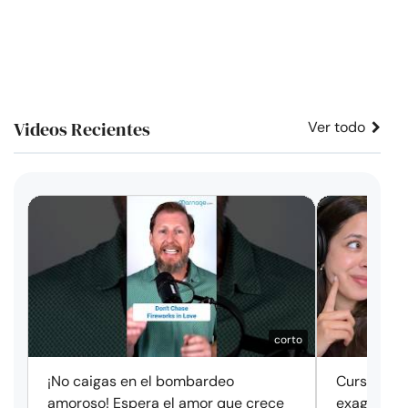
Videos Recientes
Ver todo
corto
¡No caigas en el bombardeo
Cursos de 
amoroso! Espera el amor que crece
exageració